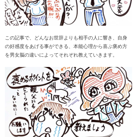
この記事で、どんなお世辞よりも相手の人に響き、自身
の好感度をあげる事ができる、本能心理から喜ぶ褒め方
を男女脳の違いによってそれぞれ教えていきます。