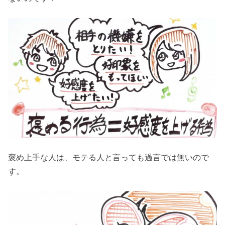
褒め上手な人は、モテる人と言っても過言では無いので
す。