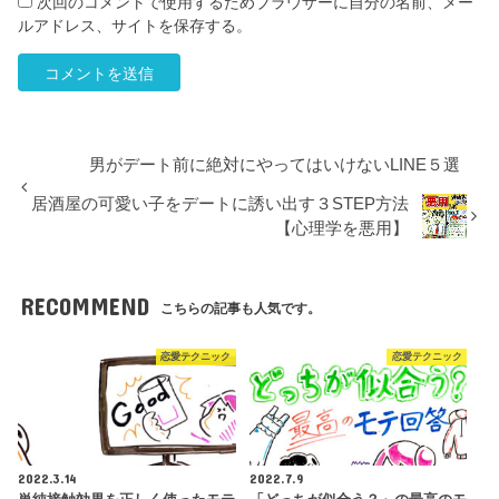
次回のコメントで使用するためブラウザーに自分の名前、メー
ルアドレス、サイトを保存する。
男がデート前に絶対にやってはいけないLINE５選
居酒屋の可愛い子をデートに誘い出す３STEP方法
【心理学を悪用】
RECOMMEND
こちらの記事も人気です。
恋愛テクニック
恋愛テクニック
2022.3.14
2022.7.9