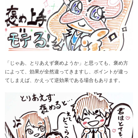
「じゃあ、とりあえず褒めようか」と思っても、褒め方
によって、効果が全然違ってきますし、ポイントが違っ
てしまえば、かえって逆効果である場合もあります。