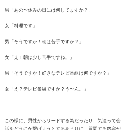
男「あの〜休みの日には何してますか？」
女「料理です」
男「そうですか！朝は苦手ですか？」
女「え！朝は少し苦手ですね。」
男「そうですか！好きなテレビ番組は何ですか？」
女「え？テレビ番組ですか？う〜ん。」
この様に、男性からリードする為だったり、気遣って会
話をどうにか繋げようとするあまりに、質問する内容が