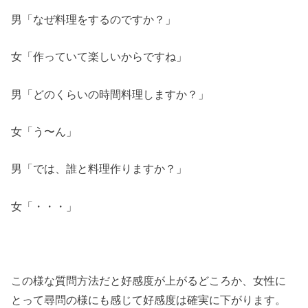
男「なぜ料理をするのですか？」
女「作っていて楽しいからですね」
男「どのくらいの時間料理しますか？」
女「う〜ん」
男「では、誰と料理作りますか？」
女「・・・」
この様な質問方法だと好感度が上がるどころか、女性に
とって尋問の様にも感じて好感度は確実に下がります。