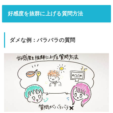
好感度を抜群に上げる質問方法
ダメな例：バラバラの質問