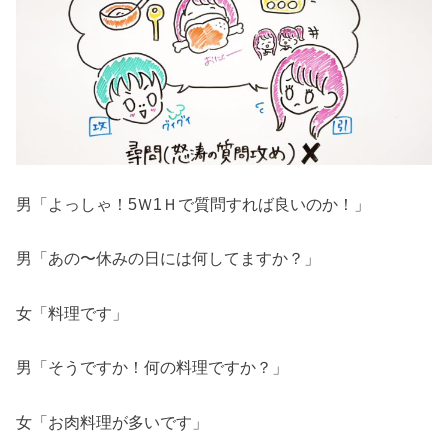
男「よっしゃ！5Ｗ1Ｈで質問すれば良いのか！」
男「あの〜休みの日には何してますか？」
女「料理です」
男「そうですか！何の料理ですか？」
女「お肉料理が多いです」