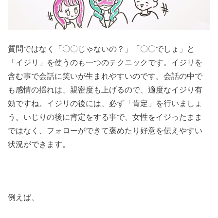
質問ではなく「〇〇じゃないの？」「〇〇でしょ」と
「イジリ」を使うのも一つのテクニックです。イジリを
含む事で会話に笑いが生まれやすいのです。会話の中で
も感情の揺れは、親密度も上げるので、適度なイジり有
効ですね。イジリの後には、必ず「肯定」を行いましょ
う。いじりの後に肯定をする事で、女性をイジったまま
ではなく、フォローができて褒めたり好意を伝えやすい
状況ができます。
例えば、