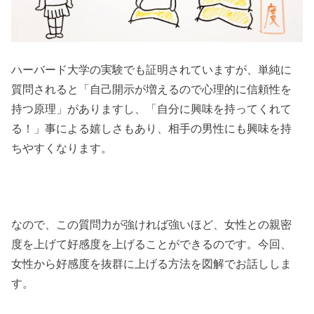
ハーバード大学の実験でも証明されていますが、単純に
質問されると「自己開示が増えるので心理的に信頼性を
持つ原理」がありますし、「自分に興味を持ってくれて
る！」事による嬉しさもあり、相手の男性にも興味を持
ちやすくなります。
なので、この質問力が強ければ強いほど、女性との親密
度を上げて好感度を上げることができるのです。今回、
女性から好感度を抜群に上げる方法を図解でお話ししま
す。