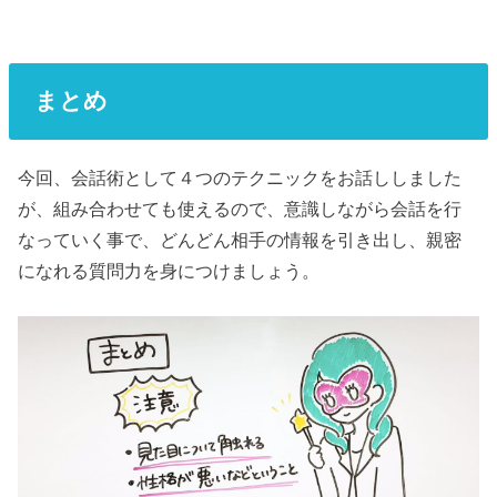
まとめ
今回、会話術として４つのテクニックをお話ししました
が、組み合わせても使えるので、意識しながら会話を行
なっていく事で、どんどん相手の情報を引き出し、親密
になれる質問力を身につけましょう。