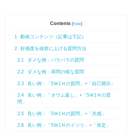
Contents
[
hide
]
1
動画コンテンツ（記事は下記）
2
好感度を抜群に上げる質問方法
2.1
ダメな例：バラバラの質問
2.2
ダメな例：尋問の様な質問
2.3
良い例：「5Ｗ1Ｈの質問」+「自己開示」
2.4
良い例：「オウム返し」+「5Ｗ1Ｈの質
問」
2.5
良い例：「5Ｗ1Ｈの質問」+「共感」
2.6
良い例：「5Ｗ1Ｈのイジリ」+「肯定」