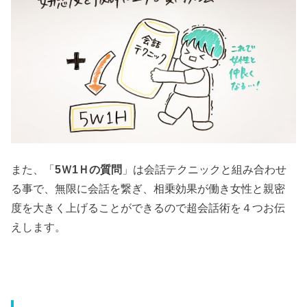
また、「
5Ｗ1Ｈの質問
」は会話テクニックと組み合わせ
る事で、無限に会話を繋ぎ、相乗効果が働き女性と親密
度を大きく上げることができるので超会話術を４つお伝
えします。