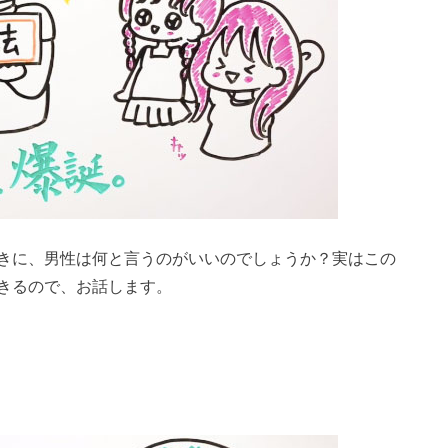
きに、男性は何と言うのがいいのでしょうか？実はこの
きるので、お話します。