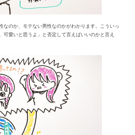
性なのか、モテない男性なのかがわかります。こういっ
。可愛いと思うよ」と否定して言えばいいのかと言え