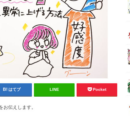
はてブ
LINE
Pocket
をお伝えします。