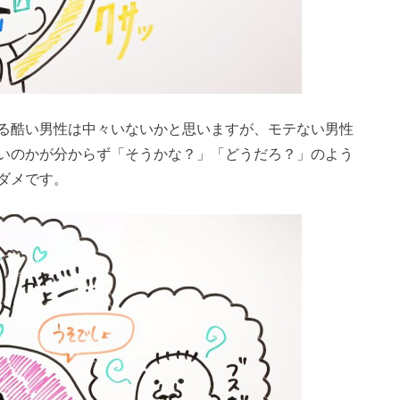
る酷い男性は中々いないかと思いますが、モテない男性
いのかが分からず「そうかな？」「どうだろ？」のよう
ダメです。