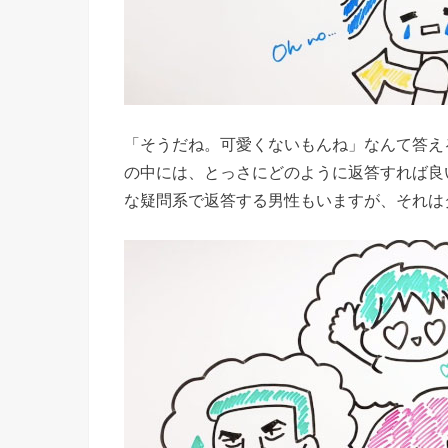
「そうだね。可愛くないもんね」なんて答え
の中には、とっさにどのように返答すれば良
な疑問系で返答する男性もいますが、それは