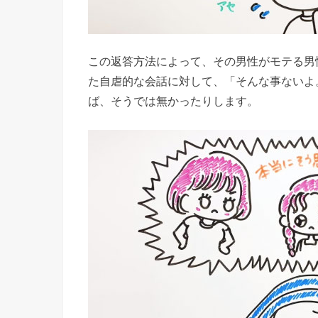
この返答方法によって、その男性がモテる男
た自虐的な会話に対して、「そんな事ないよ
ば、そうでは無かったりします。