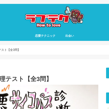
恋愛テクニック
出会い
テスト【全3問】
心理テスト【全3問】