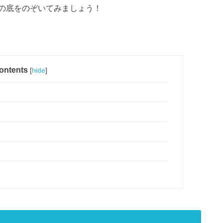
の底をのぞいてみましょう！
ontents
[
hide
]