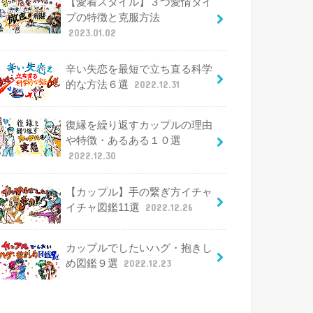
【愛着スタイル】３つ愛情タイ
プの特徴と克服方法
2023.01.02
辛い失恋を最短で立ち直る科学
的な方法６選
2022.12.31
復縁を繰り返すカップルの理由
や特徴・あるある１０選
2022.12.30
【カップル】手の繋ぎ方イチャ
イチャ図鑑11選
2022.12.26
カップルでしたいハグ・抱きし
め図鑑９選
2022.12.23