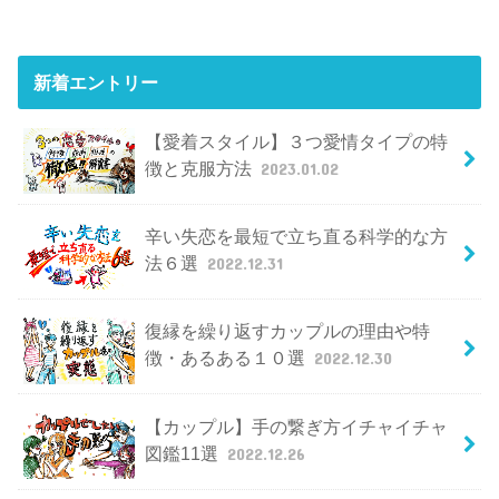
新着エントリー
【愛着スタイル】３つ愛情タイプの特
徴と克服方法
2023.01.02
辛い失恋を最短で立ち直る科学的な方
法６選
2022.12.31
復縁を繰り返すカップルの理由や特
徴・あるある１０選
2022.12.30
【カップル】手の繋ぎ方イチャイチャ
図鑑11選
2022.12.26