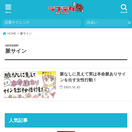
menu
search
恋愛テクニック
出会い
HOME
脈サイン
脈サイン
脈サイン
脈なしに見えて実は本命脈ありサイ
ンを出す女性行動！
2021.12.03
人気記事